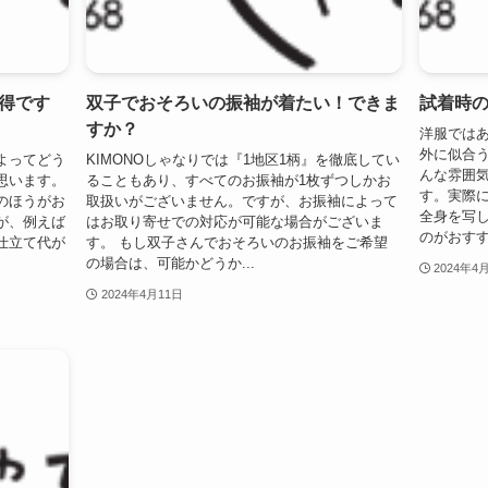
得です
双子でおそろいの振袖が着たい！できま
試着時
すか？
洋服では
外に似合
よってどう
KIMONOしゃなりでは『1地区1柄』を徹底してい
んな雰囲
思います。
ることもあり、すべてのお振袖が1枚ずつしかお
す。実際に
のほうがお
取扱いがございません。ですが、お振袖によって
全身を写
が、例えば
はお取り寄せでの対応が可能な場合がございま
のがおすすめ
仕立て代が
す。 もし双子さんでおそろいのお振袖をご希望
の場合は、可能かどうか...
2024年4
2024年4月11日