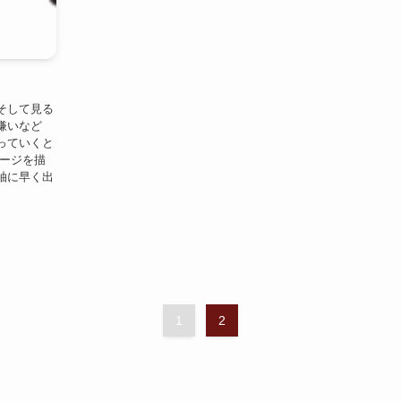
そして見る
嫌いなど
っていくと
メージを描
袖に早く出
1
2