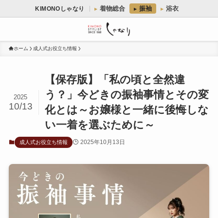
着物総合
振袖
浴衣
KIMONOしゃなり
ホーム
成人式お役立ち情報
【保存版】「私の頃と全然違
う？」今どきの振袖事情とその変
2025
10/13
化とは～お嬢様と一緒に後悔しな
い一着を選ぶために～
2025年10月13日
成人式お役立ち情報