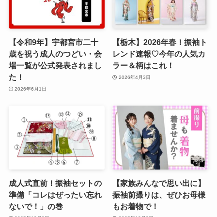
【令和9年】宇都宮市二十
【栃木】2026年春！振袖ト
歳を祝う成人のつどい・会
レンド速報♡今年の人気カ
場一覧が公式発表されまし
ラー＆柄はこれ！
た！
2026年4月3日
2026年6月1日
成人式直前！振袖セットの
【家族みんなで思い出に】
準備「コレはぜったい忘れ
振袖前撮りは、ぜひお母様
ないで！」の巻
もお着物で！