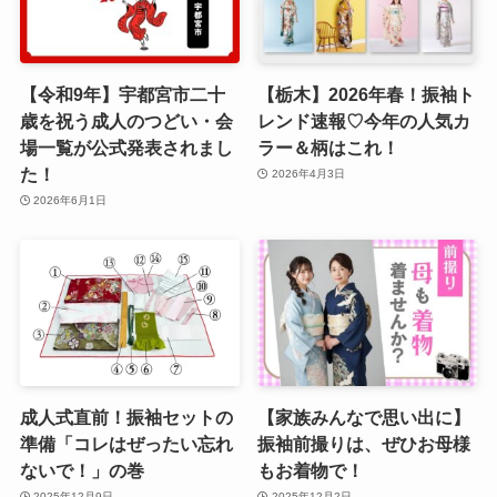
【令和9年】宇都宮市二十
【栃木】2026年春！振袖ト
歳を祝う成人のつどい・会
レンド速報♡今年の人気カ
場一覧が公式発表されまし
ラー＆柄はこれ！
た！
2026年4月3日
2026年6月1日
成人式直前！振袖セットの
【家族みんなで思い出に】
準備「コレはぜったい忘れ
振袖前撮りは、ぜひお母様
ないで！」の巻
もお着物で！
2025年12月9日
2025年12月2日