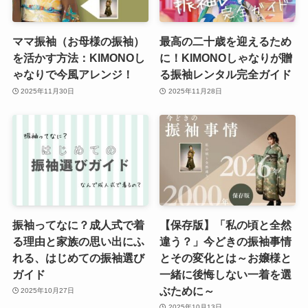
ママ振袖（お母様の振袖）
最高の二十歳を迎えるため
を活かす方法：KIMONOし
に！KIMONOしゃなりが贈
ゃなりで今風アレンジ！
る振袖レンタル完全ガイド
2025年11月30日
2025年11月28日
振袖ってなに？成人式で着
【保存版】「私の頃と全然
る理由と家族の思い出にふ
違う？」今どきの振袖事情
れる、はじめての振袖選び
とその変化とは～お嬢様と
ガイド
一緒に後悔しない一着を選
ぶために～
2025年10月27日
2025年10月13日