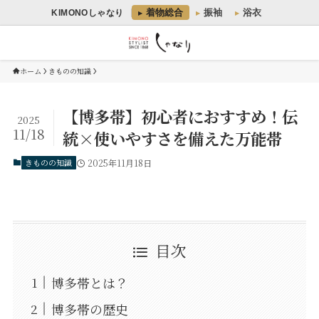
着物総合
振袖
浴衣
KIMONOしゃなり
ホーム
きものの知識
【博多帯】初心者におすすめ！伝
2025
11/18
統×使いやすさを備えた万能帯
きものの知識
2025年11月18日
目次
博多帯とは？
博多帯の歴史