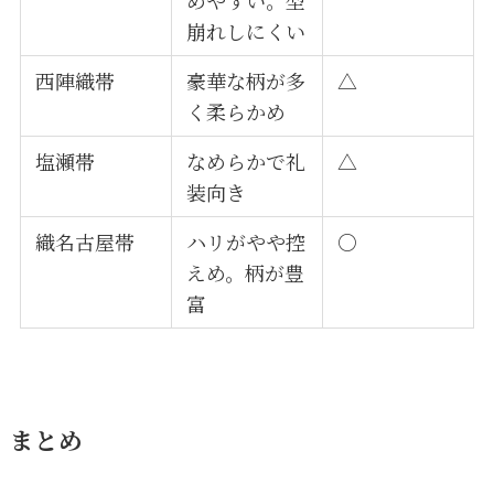
崩れしにくい
西陣織帯
豪華な柄が多
△
く柔らかめ
塩瀬帯
なめらかで礼
△
装向き
織名古屋帯
ハリがやや控
○
えめ。柄が豊
富
まとめ