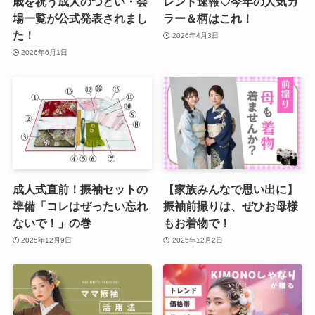
歳を祝う成人のつどい・会
レンド速報♡今年の人気カ
場一覧が公式発表されまし
ラー＆柄はこれ！
た！
2026年4月3日
2026年6月1日
成人式直前！振袖セットの
【家族みんなで思い出に】
準備「コレはぜったい忘れ
振袖前撮りは、ぜひお母様
ないで！」の巻
もお着物で！
2025年12月9日
2025年12月2日