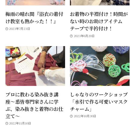
梅雨の晴れ間『浴衣の着付
お着物の半襟付け！時間が
け教室も熱かった！！』
ない時のお助けアイテム
テープで半衿付け！
2023年7月23日
2023年6月20日
プロに教わる染み抜き講
しゃなりのワークショップ
座〜悉皆専門家さんに学
「水引で作る可愛いマスク
ぶ、染み抜きと着物のお仕
チャーム」
立て〜
2022年10月30日
2022年11月10日