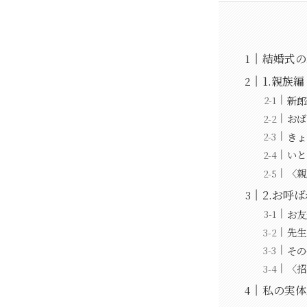
結婚式の
1.親族編
新郎
おば
きょ
いと
〈親
2.お呼
お友
先生
その
〈招
私の実体