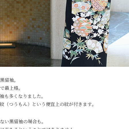
黒留袖｡
で最上格｡
袖も多くなりました。
紋（つうもん）という便宜上の紋が付きます｡
ない黒留袖の場合も。