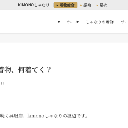
KIMONOしゃなり
着物総合
振袖
浴衣
ホーム
しゃなりの着物
サ
着物、何着てく？
6日
続く呉服店、kimonoしゃなりの渡辺です｡