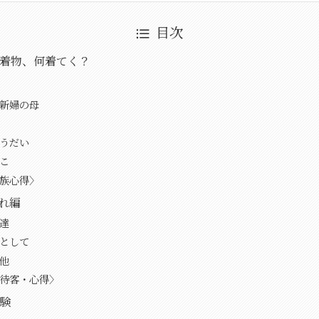
目次
着物、何着てく？
新婦の母
うだい
こ
族心得〉
ばれ編
達
として
他
待客・心得〉
験