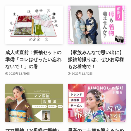
成人式直前！振袖セットの
【家族みんなで思い出に】
準備「コレはぜったい忘れ
振袖前撮りは、ぜひお母様
ないで！」の巻
もお着物で！
2025年12月9日
2025年12月2日
ママ振袖（お母様の振袖）
最高の二十歳を迎えるため